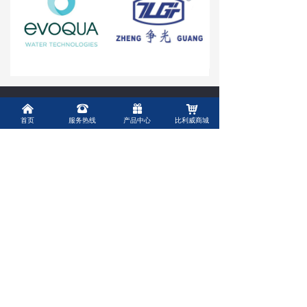
→ 常见问题
联系我们
上海比利威环保有限公司
낀
뀰
끣
낙
首页
服务热线
产品中心
比利威商城
Shanghai Belivey Environmental Protection Co. , Ltd.
联系人：
赵经理
联系电话：
15013474612
联系邮箱：
biliwei2021@qq.com
微信公众号
扫一扫关注我们
版权所有 ©
上海比利威环保有限公司