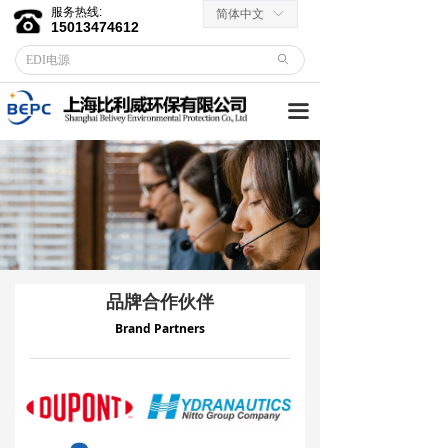
服务热线:
简体中文
ꀅ
首页
15013474612
ꄙ
关于我们
끀
客户服务
→ 合作伙伴
→资料下载
产品中心
→ EDI膜堆
品牌合作伙伴
Brand Partners
→ EDI电源
→ 滤芯滤料
→RO反渗透膜