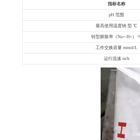
指标名称
pH 范围
最高使用温度钠 型 ℃
转型膨胀率（Na+-H+） 
工作交换容量 mmol/L
运行流速 m/h