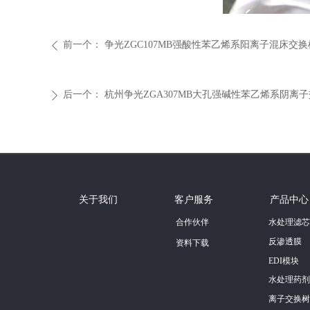
前一个：
争光ZGC107MB强酸性苯乙烯系阳离子混床交换树
ꄴ
后一个：
杭州争光ZGA307MB大孔强碱性苯乙烯系阴离
ꄲ
关于我们
客户服务
产品中心
合作伙伴
水处理滤芯
反渗透膜
资料下载
EDI模块
水处理药剂
离子交换树