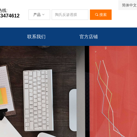
简体中文
热线:
产品
ꀁ
끠
搜索
13474612
联系我们
官方店铺