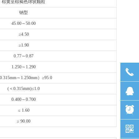
棕黄至棕褐色球状颗粒
钠型
45.00～50.00
≥4.50
≥1.90
0.77～0.87
1.250～1.290
끅
0.315mm～1.250mm）≥95.0
뀩
(＜0.315mm)≤1.0
0.400～0.700
뀥
≤ 1.60
≥ 90.00
낃