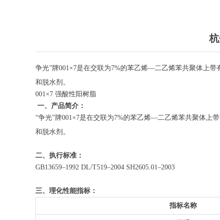
杭
争光”牌001×7是在交联为7%的苯乙烯—二乙烯苯共聚体上带
和脱水剂。
001×7 强酸性阳树脂
一、产品简介：
“争光”牌001×7是在交联为7%的苯乙烯—二乙烯苯共聚体上
和脱水剂。
二、执行标准：
GB13659–1992 DL/T519–2004 SH2605.01–2003
三、理化性能指标：
指标名称