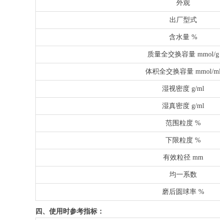
外观
出厂型式
含水量 %
质量全交换容量 mmol/g
体积全交换容量 mmol/m
湿视密度 g/ml
湿真密度 g/ml
范围粒度 %
下限粒度 %
有效粒径 mm
均一系数
磨后圆球率 %
四、使用时参考指标：