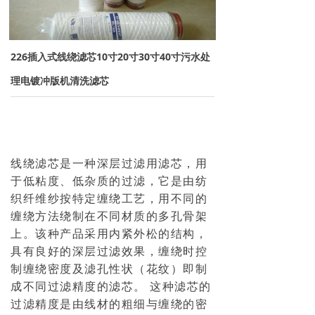
→ 离子交换树脂
→ 保安过滤器
226插入式线绕滤芯10寸20寸30寸40寸污水处
→ 紫外线杀菌器
理电镀冲版机清洗滤芯
→ 水泵/计量泵
→ 板式换热器
线绕滤芯是一种深层过滤用滤芯，用
→ PE水箱及配件
于低粘度、低杂质的过滤，它是由纺
织纤维纱按特定缠绕工艺，用不同的
→ 水处理药剂
缠绕方法绕制在不同材质的多孔骨架
上。该种产品采用内紧外松的结构，
新闻资讯
具有良好的深层过滤效果，缠绕时控
制缠绕密度及滤孔性状（花纹）即制
→ 行业新闻
成不同过滤精度的滤芯。 这种滤芯的
→ 公司新闻
过滤精度是由线材的粗细与缠绕的密