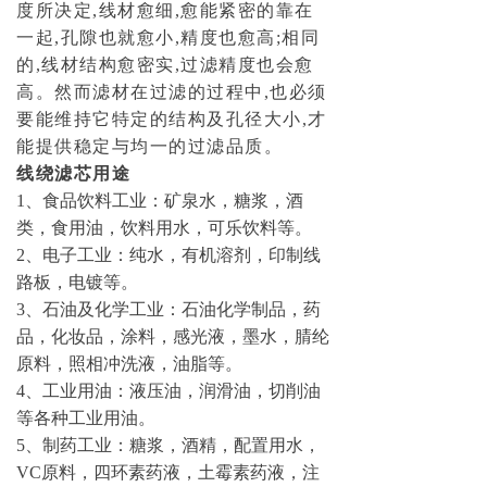
度所决定,线材愈细,愈能紧密的靠在
→ 常见问题
一起,孔隙也就愈小,精度也愈高;相同
的,线材结构愈密实,过滤精度也会愈
联系我们
高。然而滤材在过滤的过程中,也必须
要能维持它特定的结构及孔径大小,才
能提供稳定与均一的过滤品质。
线绕滤芯用途
1、食品饮料工业：矿泉水，糖浆，酒
类，食用油，饮料用水，可乐饮料等。
2、电子工业：纯水，有机溶剂，印制线
路板，电镀等。
3、石油及化学工业：石油化学制品，药
品，化妆品，涂料，感光液，墨水，腈纶
原料，照相冲洗液，油脂等。
4、工业用油：液压油，润滑油，切削油
等各种工业用油。
5、制药工业：糖浆，酒精，配置用水，
VC原料，四环素药液，土霉素药液，注