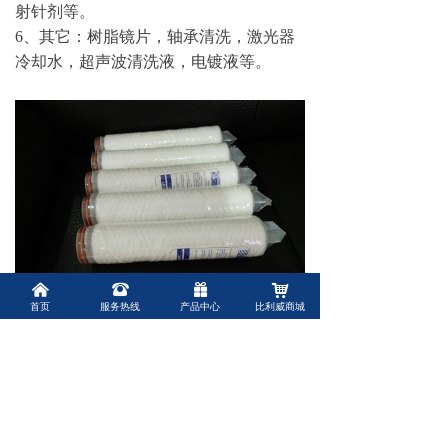
射针剂等。
6、其它：树脂镜片，轴承清洗，激光器
冷却水，超声波清洗液，电镀液等。
낀
뀰
끣
낙
首页
服务热线
产品中心
比利威商城
前一个：
耐酸碱222型PP线绕滤芯10寸20寸30寸
ꄴ
40寸污水处理纯水过滤前置过滤器滤芯
后一个：
耐高温不锈钢脱脂棉线绕滤芯10寸20寸30
ꄲ
寸40寸化工水处理过滤芯