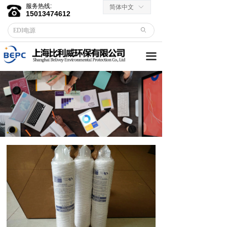
服务热线:
简体中文
ꀅ
首页
15013474612
ꄙ
关于我们
끀
客户服务
→ 合作伙伴
→资料下载
产品中心
→ EDI膜堆
→ EDI电源
→ 滤芯滤料
→RO反渗透膜