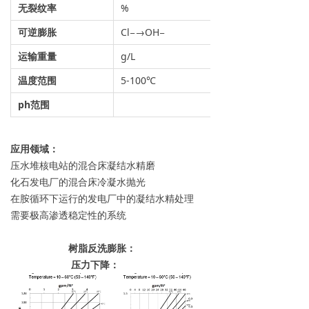
无裂纹率
%
可逆膨胀
Cl−→OH−
运输重量
g/L
温度范围
5-100℃
ph
范围
应用领域：
压水堆核电站的混合床凝结水精磨
化石发电厂的混合床冷凝水抛光
在胺循环下运行的发电厂中的凝结水精处理
需要极高渗透稳定性的系统
树脂反洗膨胀：
压力下降：