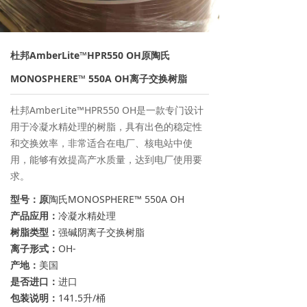
→ 离子交换树脂
→ 保安过滤器
杜邦AmberLite™HPR550 OH原陶氏
→ 紫外线杀菌器
MONOSPHERE™ 550A OH离子交换树脂
→ 水泵/计量泵
杜邦AmberLite™HPR550 OH是一款专门设计
用于冷凝水精处理的树脂，具有出色的稳定性
→ 板式换热器
和交换效率，非常适合在电厂、核电站中使
用，能够有效提高产水质量，达到电厂使用要
→ PE水箱及配件
求。
型号：原
陶氏MONOSPHERE™ 550A OH
→ 水处理药剂
产品应用：
冷凝水精处理
树脂类型：
强碱阴离子交换树脂
新闻资讯
离子形式：
OH-
→ 行业新闻
产地：
美国
是否进口：
进口
→ 公司新闻
包装说明：
141.5升/桶