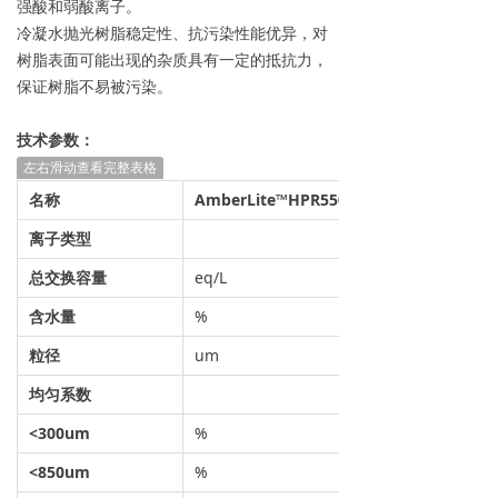
强酸和弱酸离子。
冷凝水抛光树脂稳定性、抗污染性能优异，对
树脂表面可能出现的杂质具有一定的抵抗力，
保证树脂不易被污染。
技术参数：
左右滑动查看完整表格
名称
AmberLite
™HPR550 OH
离子类型
总交换容量
eq/L
含水量
%
粒径
um
均匀系数
<300um
%
<850um
%