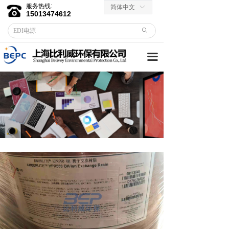
服务热线:
简体中文
ꀅ
首页
15013474612
ꄙ
关于我们
끀
客户服务
→ 合作伙伴
→资料下载
产品中心
→ EDI膜堆
→ EDI电源
→ 滤芯滤料
→RO反渗透膜