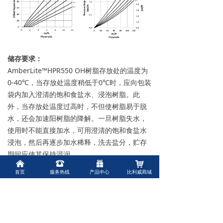
储存要求：
AmberLite™HPR550 OH树脂存放处的温度为
0-40℃，当存放处温度稍低于0℃时，应向包装
袋内加入澄清的饱和食盐水、浸泡树脂。此
外，当存放处温度过高时，不但使树脂易于脱
水，还会加速阳树脂的降解。一旦树脂失水，
使用时不能直接加水，可用澄清的饱和食盐水
浸泡，然后再逐步加水稀释，洗去盐分，贮存
期间应使其保持湿润。
낀
뀰
끣
낙
首页
服务热线
产品中心
比利威商城
使用注意事项：
杜邦树脂在储存、使用时，应避免与油脂、微
生物、有机物、金属离子等物质接触，如果水
中含有这些杂质，应立即停止使用，使用设备