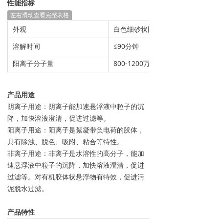
性能指标
→ 常见问题
左右滑动查看完整表格
外观
白色细砂状固体颗粒
联系我们
溶解时间
≤90分钟
阳离子分子量
800-1200万
产品用途
阴离子用途：阴离子能加速悬浮液中粒子的沉
降，加快溶液澄清，促进过滤等。
阳离子用途：阳离子是絮凝带负电荷的胶体，
具有除浊、脱色、吸附、粘合等特性。
非离子用途：非离子是水溶性的高分子，能加
速悬浮液中粒子的沉降，加快溶液澄清，促进
过滤等。对有机胶体状悬浮物有特效，促进污
泥脱水过滤。
产品特性