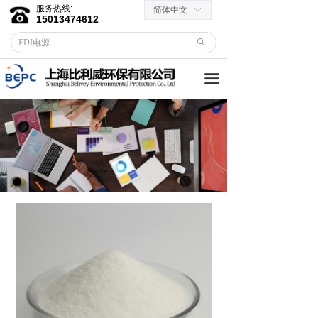
服务热线:
简体中文
ꀅ
首页
15013474612
ꄙ
关于我们
끀
客户服务
→ 合作伙伴
→资料下载
产品中心
→ EDI膜堆
→ EDI电源
→ 滤芯滤料
→RO反渗透膜