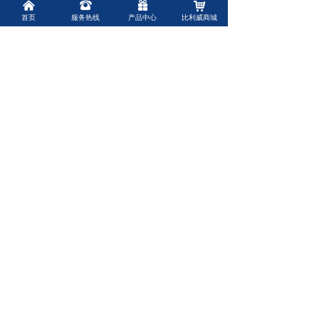
낀
뀰
끣
낙
调整被处理液的PH值，使本系列产品充分发挥
首页
服务热线
产品中心
比利威商城
作用(通过试验选择最佳PH值和本系列产品的用
量。
加入阳离子聚丙烯酰胺产品溶液时，应加速与
被处理液的混合，出现絮凝物后，减慢搅速，
以利絮凝物增长和加速沉降。
非离子使用方法：
使用时，配成0.1%浓度的水溶液，以使用中性
不含盐类杂物的水为宜。
溶解时，将非离子聚丙烯酰胺均匀撒入搅拌的
水中，搅速控制在100~300rpm。适当加温
(<60℃)，可加速溶解。
调整被处理液的PH值，使非离子聚丙烯酰胺充
分发挥作用(通过试验选择最佳PH值和非离子聚
丙烯酰胺的用量。
加入非离子聚丙烯酰胺溶液时，应加速与被处
理液的混合，出现絮凝物后，减慢搅速，以利