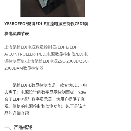
→ 离子交换树脂
→ 保安过滤器
YESBOFFO/懿博EDI-E直流电源控制仪CEDI模
→ 紫外线杀菌器
块电流调节表
→ 水泵/计量泵
上海懿博EDI电源数显控制器/EDI-E/EDI-
A/CONTROLLER-1/EDI电源数显控制仪/EDI电
→ 板式换热器
源控制面板/上海懿博EDI电源ZSC-2000D/ZSC-
2000DAM数显控制器
→ PE水箱及配件
懿博EDI-E数显控制表是一款专为EDI（电
→ 水处理药剂
去离子）电源设计的数字显示控制面板，它结
合了EDI电源与数字显示器，为用户提供了直
新闻资讯
观、便捷的电源控制和监测功能。以下是该产
→ 行业新闻
品的详细介绍：
→ 公司新闻
一、产品概述