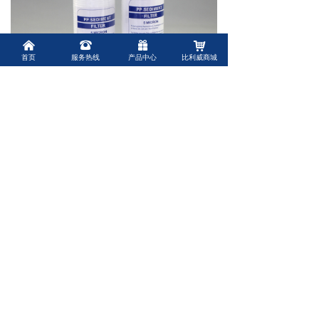
낀
뀰
끣
낙
首页
服务热线
产品中心
比利威商城
前一个：
PP棉熔喷滤芯30寸5um工业水处理反渗透
ꄴ
系统保安滤芯
后一个：
226型5英寸微孔折叠滤芯
ꄲ
上海比利威环保有限公司
Shanghai Belivey Environmental Protection Co. , Ltd.
联系人：
赵经理