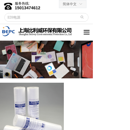
服务热线:
简体中文
ꀅ
首页
15013474612
ꄙ
关于我们
끀
客户服务
→ 合作伙伴
→资料下载
产品中心
→ EDI膜堆
→ EDI电源
→ 滤芯滤料
→RO反渗透膜