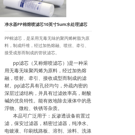
→ 离子交换树脂
→ 保安过滤器
净水器PP棉熔喷滤芯10英寸5um水处理滤芯
→ 紫外线杀菌器
PP棉滤芯，是采用无毒无味的聚丙烯树脂为原
料，制成纤维，经过加热熔融、喷丝、牵引、
→ 水泵/计量泵
接受成形而制成的管状滤芯。
→ 板式换热器
pp滤芯（又称熔喷滤芯）)是一种采
用无毒无味聚丙烯为原料，经过加热熔
→ PE水箱及配件
融，喷射、牵引、接收成型而制成的滤
材。pp滤芯具有孔径均匀，外疏内密的
→ 水处理药剂
深层过滤结构，并具有过滤效率高，耐酸
碱的优良特性。能有效地除去液体中的悬
新闻资讯
浮物、微粒、铁锈等杂质。
本品可广泛用于：反渗透设备前置过
→ 行业新闻
滤，保安过滤器，精密过滤器，纯净水、
→ 公司新闻
电镀液、印刷线路板、溶剂、涂料、洗涤