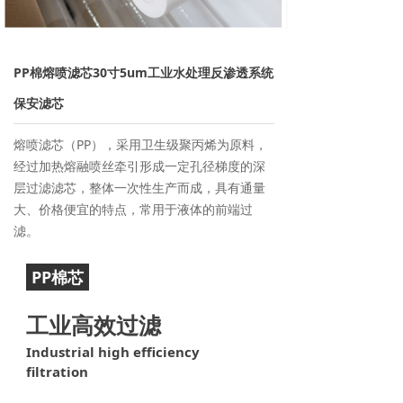
→ 离子交换树脂
→ 保安过滤器
PP棉熔喷滤芯30寸5um工业水处理反渗透系统
→ 紫外线杀菌器
保安滤芯
→ 水泵/计量泵
熔喷滤芯（PP），采用卫生级聚丙烯为原料，
经过加热熔融喷丝牵引形成一定孔径梯度的深
→ 板式换热器
层过滤滤芯，整体一次性生产而成，具有通量
大、价格便宜的特点，常用于液体的前端过
→ PE水箱及配件
滤。
→ 水处理药剂
PP棉芯
芯
新闻资讯
工业高效过滤
→ 行业新闻
Industrial high efficiency
filtration
→ 公司新闻