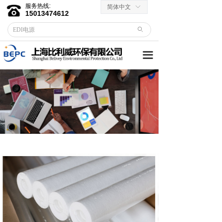
服务热线:
简体中文
ꀅ
首页
15013474612
ꄙ
关于我们
끀
客户服务
→ 合作伙伴
→资料下载
产品中心
→ EDI膜堆
→ EDI电源
→ 滤芯滤料
→RO反渗透膜