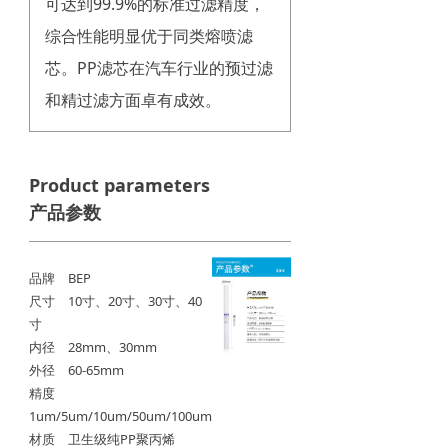
可达到99.9%的标准过滤精度，
综合性能明显优于同类熔喷滤
芯。PP滤芯在汽车行业的预过滤
和精过滤方面卓有成效。
Product parameters
产品参数
品牌
BEP
尺寸
10寸、20寸、30寸、40
寸
内径
28mm、30mm
外径
60-65mm
精度
1um/5um/10um/50um/100um
材质
卫生级
纯PP聚丙烯