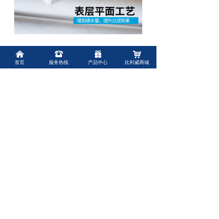
03
낀
뀰
끣
낙
无纤维脱落
首页
服务热线
产品中心
比利威商城
表面纤维结构强韧，不易脱
毛，可达到99.9%的标准过滤精
度，过滤性能好。