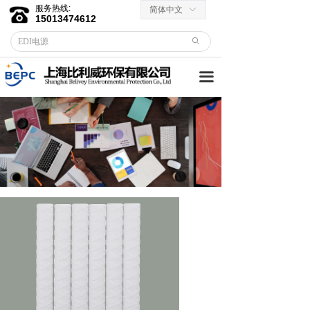
服务热线:
简体中文
ꀅ
首页
15013474612
ꄙ
关于我们
끀
客户服务
→ 合作伙伴
→资料下载
产品中心
→ EDI膜堆
→ EDI电源
→ 滤芯滤料
→RO反渗透膜