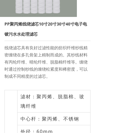
→ 离子交换树脂
→ 保安过滤器
PP聚丙烯线绕滤芯10寸20寸30寸40寸电子电
→ 紫外线杀菌器
镀污水水处理滤芯
→ 水泵/计量泵
线绕滤芯具有良好过滤性能的纺织纤维纱线精
密缠绕在多孔骨架上精制而成的。其纱线材料
→ 板式换热器
有丙纶纤维、晴纶纤维、脱脂棉纤维等。缠绕
时通过控制纱线的缠绕松紧度和稀密度，可以
→ PE水箱及配件
制成不同精度的过滤芯。
→ 水处理药剂
滤材：聚丙烯、脱脂棉、玻
新闻资讯
璃纤维
→ 行业新闻
中心杆：聚丙烯、不锈钢
→ 公司新闻
外径：60mm