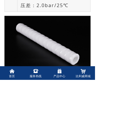
压差：2.0bar/25℃
낀
뀰
끣
낙
首页
服务热线
产品中心
比利威商城
前一个：
耐高温不锈钢脱脂棉线绕滤芯10寸20寸30
ꄴ
寸40寸化工水处理过滤芯
后一个：
PP棉线绕滤芯10英寸/254mm电镀PCB厂
ꄲ
污水处理滤芯