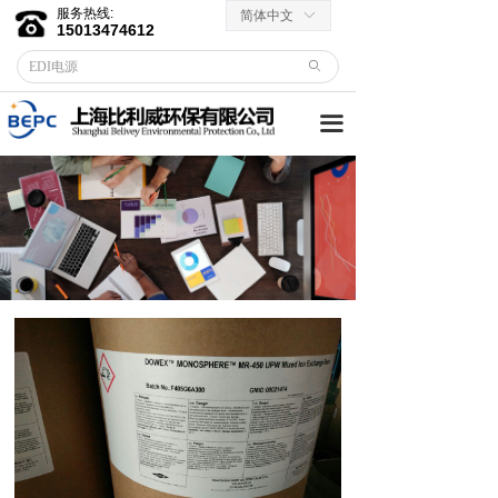
服务热线:
简体中文
ꀅ
首页
15013474612
ꄙ
关于我们
끀
客户服务
→ 合作伙伴
→资料下载
产品中心
→ EDI膜堆
→ EDI电源
→ 滤芯滤料
→RO反渗透膜