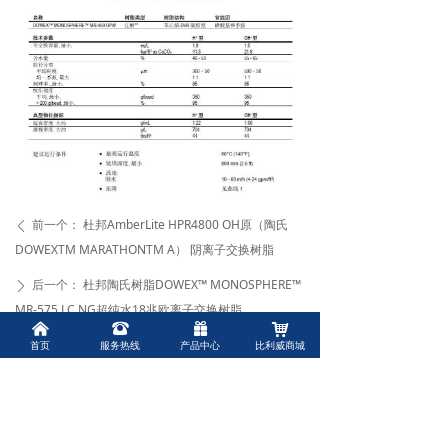
→ 常见问题
联系我们
前一个：
杜邦AmberLite HPR4800 OH原（陶氏
ꄴ
DOWEXTM MARATHONTM A） 阴离子交换树脂
后一个：
杜邦陶氏树脂DOWEX™ MONOSPHERE™
ꄲ
MR-575 LC NG超纯水18兆欧离子交换树脂
낀
뀰
끣
낙
首页
服务热线
产品中心
比利威商城
上海比利威环保有限公司
Shanghai Belivey Environmental Protection Co. , Ltd.