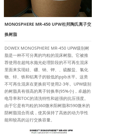
→ 离子交换树脂
→ 保安过滤器
MONOSPHERE MR-450 UPW杜邦陶氏离子交
→ 紫外线杀菌器
换树脂
→ 水泵/计量泵
DOWEX MONOSPHERE MR-450 UPW级别树
脂是一种不可分离的均粒的混床树脂。它被推
→ 板式换热器
荐使用在超纯水抛光处理阶段的不可再生混床
里面来实现硅、硼、钠、钾、、硫酸盐、氯化
→ PE水箱及配件
物、锌、铁和铝离子的较低的ppb水平。这类
不可再生混床在更换前可使用2-3年。UPW级别
→ 水处理药剂
的树脂具有很高的离子转换率(95%小)，卓越的
电导率和TOC的清洗特性和超强的抗压强度。
新闻资讯
由于它是有均粒的360微米阳树脂和590微米的
阴树脂混合而成，使其保持了高效的动力学性
→ 行业新闻
能和较高的运行交换容量。
→ 公司新闻