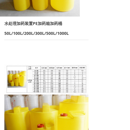
→ 离子交换树脂
→ 保安过滤器
水处理加药装置PE加药箱加药桶
→ 紫外线杀菌器
50L/100L/200L/300L/500L/1000L
→ 水泵/计量泵
→ 板式换热器
→ PE水箱及配件
→ 水处理药剂
新闻资讯
→ 行业新闻
→ 公司新闻