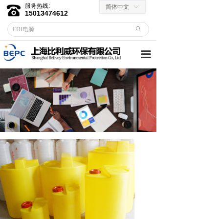
服务热线:
简体中文
ꀅ
首页
15013474612
ꄙ
关于我们
끀
客户服务
→ 合作伙伴
→资料下载
产品中心
→ EDI膜堆
→ EDI电源
→ 滤芯滤料
→RO反渗透膜