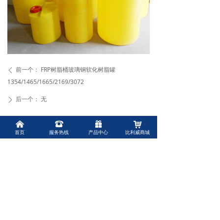
→ 常见问题
联系我们
前一个：
FRP树脂桶玻璃钢软化树脂罐
ꄴ
1354/1465/1665/2169/3072
后一个：
无
ꄲ
낀
뀰
끣
낙
首页
服务热线
产品中心
比利威商城
上海比利威环保有限公司
Shanghai Belivey Environmental Protection Co. , Ltd.
联系人：
赵经理
联系电话：
15013474612
联系邮箱：
biliwei2021@qq.com