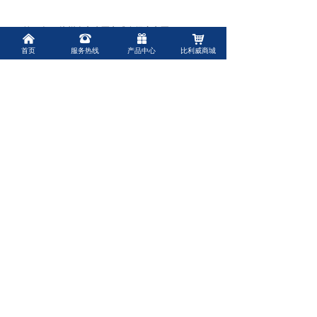
前一个：
杭州南方水泵立式多级离心泵CMD/CDMF
ꄴ
낀
뀰
끣
낙
系列水泵选型|水泵价格|水泵报价
首页
服务热线
产品中心
比利威商城
后一个：
南方泵业GM0050机械隔膜计量泵
ꄲ
上海比利威环保有限公司
Shanghai Belivey Environmental Protection Co. , Ltd.
联系人：
赵经理
联系电话：
15013474612
联系邮箱：
biliwei2021@qq.com
微信公众号
扫一扫关注我们