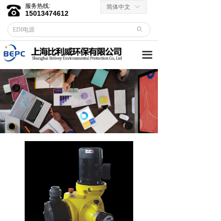
服务热线:
简体中文
ꀅ
首页
15013474612
ꄙ
关于我们
끀
客户服务
→ 合作伙伴
→资料下载
产品中心
→ EDI膜堆
→ EDI电源
→ 滤芯滤料
→RO反渗透膜