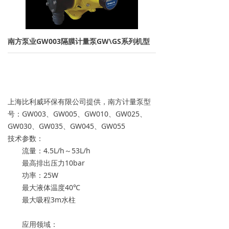
→ 离子交换树脂
→ 保安过滤器
南方泵业GW003隔膜计量泵GW\GS系列机型
→ 紫外线杀菌器
→ 水泵/计量泵
上海比利威环保有限公司提供，南方计量泵型
→ 板式换热器
号：GW003、GW005、GW010、GW025、
GW030、GW035、GW045、GW055
→ PE水箱及配件
技术参数：
→ 水处理药剂
流量：4.5L/h～53L/h
最高排出压力10bar
新闻资讯
功率：25W
最大液体温度40℃
→ 行业新闻
最大吸程3m水柱
→ 公司新闻
应用领域：