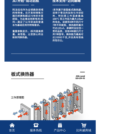
낀
뀰
끣
낙
首页
服务热线
产品中心
比利威商城