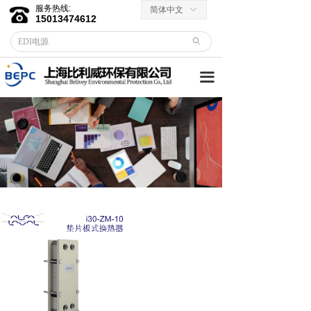
服务热线:
简体中文
ꀅ
首页
15013474612
ꄙ
关于我们
끀
客户服务
→ 合作伙伴
→资料下载
产品中心
→ EDI膜堆
→ EDI电源
→ 滤芯滤料
→RO反渗透膜