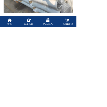
낀
前一个：
FERVID上海沣汭膜壳8040玻璃钢压力容
뀰
끣
낙
ꄴ
首页
服务热线
产品中心
比利威商城
器配件密封圈止推环适配器一体锅型端板
后一个：
无
ꄲ
上海比利威环保有限公司
Shanghai Belivey Environmental Protection Co. , Ltd.
联系人：
赵经理
联系电话：
15013474612
联系邮箱：
biliwei2021@qq.com