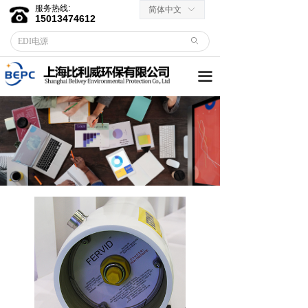
服务热线:
简体中文
ꀅ
首页
15013474612
ꄙ
关于我们
끀
客户服务
→ 合作伙伴
→资料下载
产品中心
→ EDI膜堆
→ EDI电源
→ 滤芯滤料
→RO反渗透膜