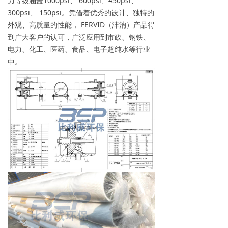
力等级涵盖1000psi、 600psi、450psi、
300psi、 150psi。凭借着优秀的设计、独特的
→ 常见问题
外观、高质量的性能， FERVID（沣汭）产品得
联系我们
到广大客户的认可，广泛应用到市政、钢铁、
电力、化工、医药、食品、电子超纯水等行业
中。