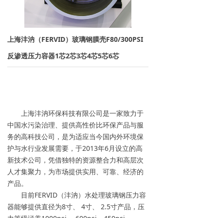
→ 离子交换树脂
→ 保安过滤器
上海沣汭（FERVID）玻璃钢膜壳F80/300PSI
→ 紫外线杀菌器
反渗透压力容器1芯2芯3芯4芯5芯6芯
→ 水泵/计量泵
→ 板式换热器
上海沣汭环保科技有限公司是一家致力于
→ PE水箱及配件
中国水污染治理、提供高性价比环保产品与服
务的高科技公司，是为适应当今国内外环境保
→ 水处理药剂
护与水行业发展需要，于2013年6月设立的高
新技术公司，凭借独特的资源整合力和高层次
新闻资讯
人才集聚力，为市场提供实用、可靠、经济的
产品。
→ 行业新闻
目前FERVID（沣汭）水处理玻璃钢压力容
器能够提供直径为8寸、 4寸、 2.5寸产品，压
→ 公司新闻