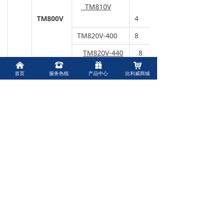
TM810V
TM800V
4
TM820V-400
8
TM820V-440
8
낀
뀰
끣
낙
TM800K
TM820K-400
8
首页
服务热线
产品中心
比利威商城
TM820K-440
8
污
TML10D
4
水
TML20D-370
8
回
TML10D
TML20D-400
8
用
膜
TML20DA400
8
上海比利威环保有限公司是一家专业从事水处
理耗材批发、销售的环保企业，公司致力于为
客户提供及时、高效、优质的水处理产品和服
务。公司主要为用户提供环保水处理用折叠滤