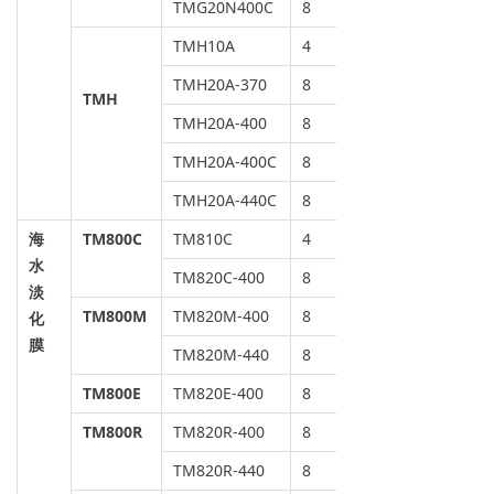
TMG20N400C
8
TMH10A
4
TMH20A-370
8
TMH
TMH20A-400
8
TMH20A-400C
8
TMH20A-440C
8
海
TM800C
TM810C
4
水
TM820C-400
8
淡
TM800M
TM820M-400
8
化
膜
TM820M-440
8
TM800E
TM820E-400
8
TM800R
TM820R-400
8
TM820R-440
8