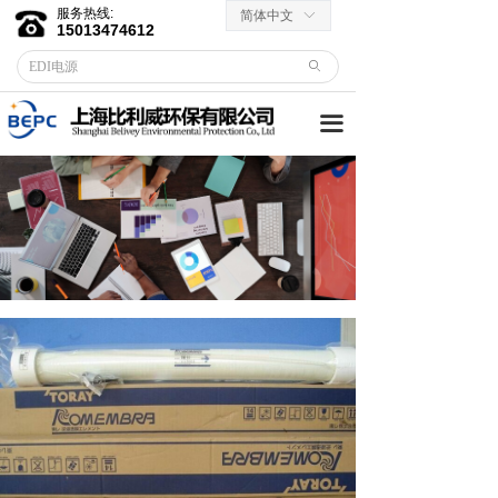
服务热线:
简体中文
ꀅ
首页
15013474612
ꄙ
关于我们
끀
客户服务
→ 合作伙伴
→资料下载
产品中心
→ EDI膜堆
→ EDI电源
→ 滤芯滤料
→RO反渗透膜