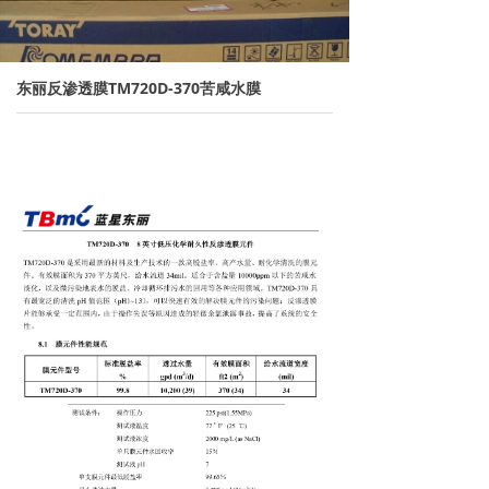
→ 离子交换树脂
→ 保安过滤器
东丽反渗透膜TM720D-370苦咸水膜
→ 紫外线杀菌器
→ 水泵/计量泵
→ 板式换热器
→ PE水箱及配件
→ 水处理药剂
新闻资讯
→ 行业新闻
→ 公司新闻