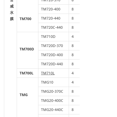
咸
TM720-400
8
水
TM720-440
8
膜
TM700
TM720C-440
8
TM710D
4
TM720D-370
8
TM700D
TM720D-400
8
TM720D-440
8
TM700L
TM710L
4
TMG10
4
TMG20-370C
8
TMG
TMG20-400C
8
TMG20-440C
8