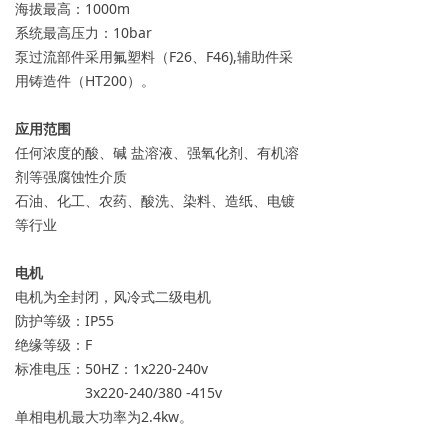
海拔最高：1000m
系统最高压力：10bar
泵过流部件采用氟塑料（F26、F46),辅助件采
用铸造件（HT200）。
应用范围
任何浓度的酸、碱 盐溶液、强氧化剂、有机溶
剂等强腐蚀性介质
石油、化工、农药、酸洗、染料、造纸、电镀
等行业
电机
电机为全封闭，风冷式二级电机
防护等级：IP55
绝缘等级：F
标准电压：50HZ：1x220-240v
3x220-240/380 -415v
单相电机最大功率为2.4kw。