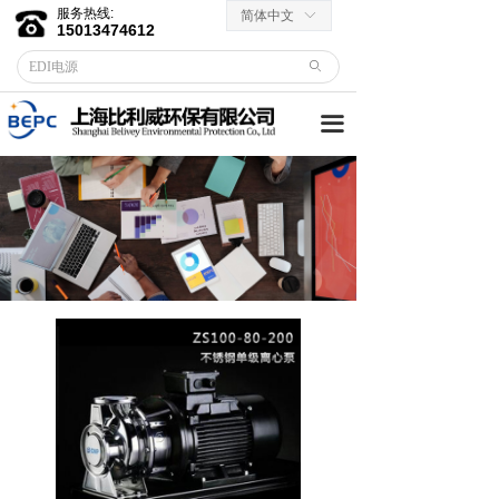
服务热线:
简体中文
ꀅ
首页
15013474612
ꄙ
关于我们
끀
客户服务
→ 合作伙伴
→资料下载
产品中心
→ EDI膜堆
→ EDI电源
→ 滤芯滤料
→RO反渗透膜