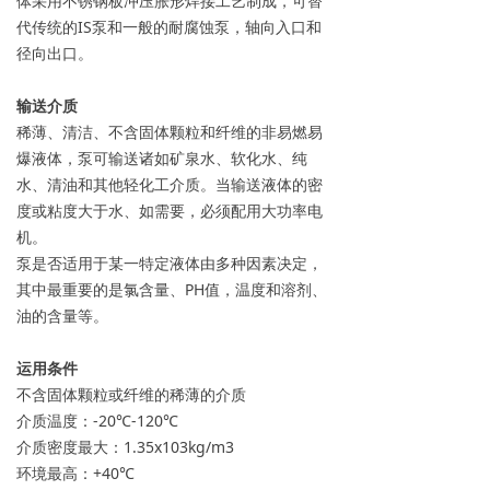
体采用不锈钢板冲压胀形焊接工艺制成，可替
代传统的IS泵和一般的耐腐蚀泵，轴向入口和
→ 常见问题
径向出口。
联系我们
输送介质
稀薄、清洁、不含固体颗粒和纤维的非易燃易
爆液体，泵可输送诸如矿泉水、软化水、纯
水、清油和其他轻化工介质。当输送液体的密
度或粘度大于水、如需要，必须配用大功率电
机。
泵是否适用于某一特定液体由多种因素决定，
其中最重要的是氯含量、PH值，温度和溶剂、
油的含量等。
运用条件
不含固体颗粒或纤维的稀薄的介质
介质温度：-20℃-120℃
介质密度最大：1.35x103kg/m3
环境最高：+40℃