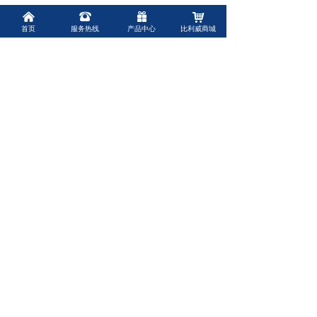
낀
뀰
끣
낙
首页
服务热线
产品中心
比利威商城
前一个：
南泵流体（原南方水泵）CDL/CDLF轻型
ꄴ
立式多级离心泵代理
后一个：
南方水泵ZS50-32-160不锈钢卧式单级离
ꄲ
心泵
上海比利威环保有限公司
Shanghai Belivey Environmental Protection Co. , Ltd.
联系人：
赵经理
联系电话：
15013474612
联系邮箱：
biliwei2021@qq.com