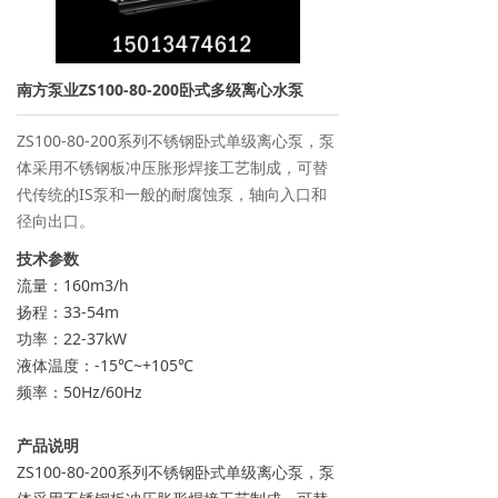
→ 离子交换树脂
→ 保安过滤器
南方泵业ZS100-80-200卧式多级离心水泵
→ 紫外线杀菌器
ZS100-80-200系列不锈钢卧式单级离心泵，泵
体采用不锈钢板冲压胀形焊接工艺制成，可替
→ 水泵/计量泵
代传统的IS泵和一般的耐腐蚀泵，轴向入口和
径向出口。
→ 板式换热器
技术参数
→ PE水箱及配件
流量：160m3/h
扬程：33-54m
→ 水处理药剂
功率：22-37kW
液体温度：-15℃~+105℃
新闻资讯
频率：50Hz/60Hz
→ 行业新闻
产品说明
ZS100-80-200系列不锈钢卧式单级离心泵，泵
→ 公司新闻