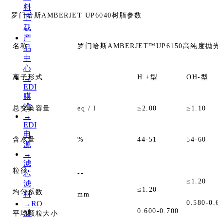
料
罗门哈斯AMBERJET UP6040树脂参数
下
载
产
名称
罗门哈斯AMBERJET™UP6150高纯度
品
中
心
离子形式
H +型
OH-型
→
EDI
膜
堆
总交换容量
eq / l
≥2.00
≥1.10
→
EDI
电
含水量
%
44-51
54-60
源
→
滤
粒径
--
芯
≤1.20
滤
≤1.20
均匀系数
料
mm
0.580-0.
→RO
0.600-0.700
反
平均颗粒大小