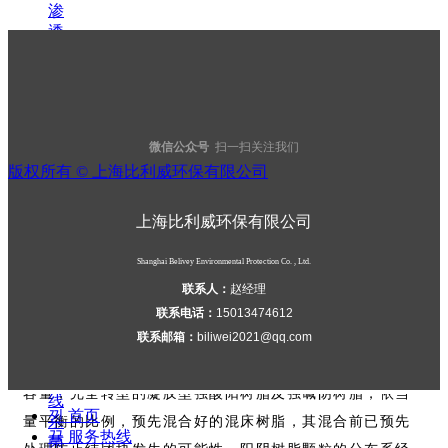
渗
透
膜
离子转换
→
--
离
H
子
≥95.0
交
OH
≥99
微信公众号
扫一扫关注我们
换
≤0.5
版权所有 ©
上海比利威环保有限公司
树
%
Cl-
--
脂
≤5.0
→
上海比利威环保有限公司
CO3
保
≤0.1
安
Shanghai Belivey Environmental Protection Co. , Ltd.
SO4
过
联系人：
赵经理
滤
联系电话：
15013474612
器
AMBERJET UP6040是一种经专门设计、制造，应用于高
联系邮箱：
biliwei2021@qq.com
→
紫
纯度水处理系统的终端精制混床树脂。此树脂是由高交换
外
容量，完全转型的凝胶型强酸阳树脂及强碱阴树脂，依当
线
낀
首页
杀
量平衡的比例，预先混合好的混床树脂，其混合前已预先
뀰
服务热线
菌