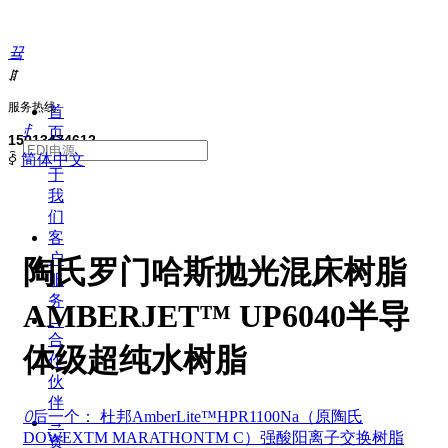
끀
ꁲ
服务热线:
首
ꄙ
页
15013474612
关
ꀅ
简体中文
于
我
们
客
户
陶氏罗门哈斯抛光混床树脂
服
务
AMBERJET™ UP6040半导
→
合
体级超纯水树脂
作
伙
伴
ꄲ
后一个：
杜邦AmberLite™HPR1100Na（原陶氏
→
DOWEXTM MARATHONTM C）强酸阳离子交换树脂
资