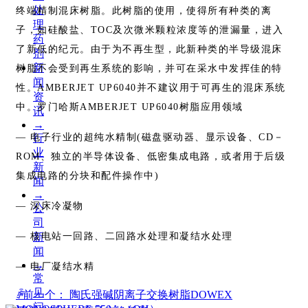
处
终端精制混床树脂。此树脂的使用，使得所有种类的离
理
子，如硅酸盐、TOC及次微米颗粒浓度等的泄漏量，进入
药
了新低的纪元。由于为不再生型，此新种类的半导级混床
剂
新
树脂不会受到再生系统的影响，并可在采水中发挥佳的特
闻
性。AMBERJET UP6040并不建议用于可再生的混床系统
资
中。罗门哈斯AMBERJET UP6040树脂应用领域
讯
→
— 电子行业的超纯水精制(磁盘驱动器、显示设备、CD－
行
业
ROM、独立的半导体设备、低密集成电路，或者用于后级
新
集成电路的分块和配件操作中)
闻
→
— 深床冷凝物
公
司
— 核电站一回路、二回路水处理和凝结水处理
新
闻
→
— 电厂凝结水精
常
见
ꄴ
前一个：
陶氏强碱阴离子交换树脂DOWEX
问